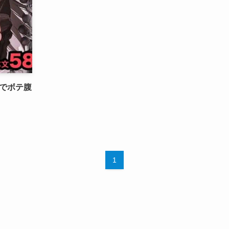
でボテ腹
1