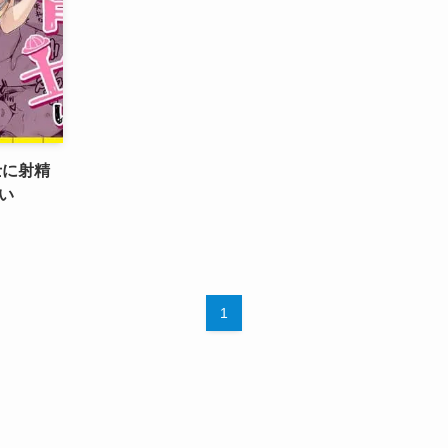
士に射精
い
1